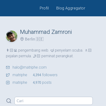
Profil
Blog Aggregator
Muhammad Zamroni
Berlin 🇩🇪
👨🏻‍💻 pengembang web. 🤿 penyelam scuba. 🚶🏻
pejalan pemula. 🤳🏻 peminat perangkat.
halo@matriphe.com
matriphe
followers
4,394
matriphe
posts
4,970