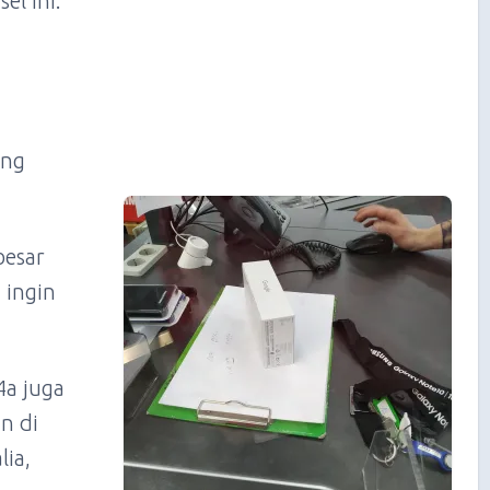
el ini.
ang
besar
a ingin
4a juga
un di
lia,