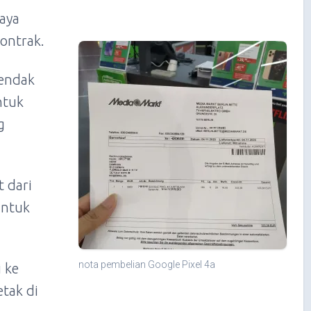
saya
ontrak.
hendak
ntuk
g
 dari
untuk
nota pembelian Google Pixel 4a
 ke
tak di