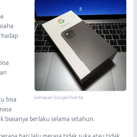
pa
usaha
erhadap
isa
san
kemasan Google Pixel 4a
tu bisa
masa
k biasanya berlaku selama setahun.
erapa hari lalu merasa tidak suka atau tidak