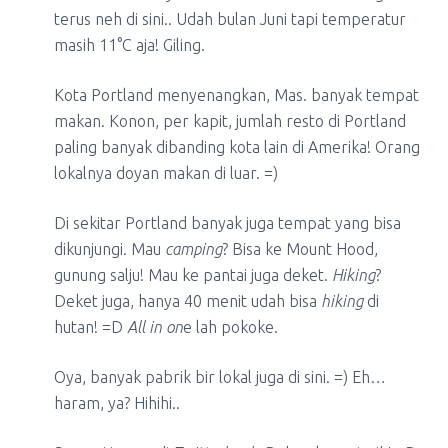
terus neh di sini.. Udah bulan Juni tapi temperatur
masih 11°C aja! Giling.
Kota Portland menyenangkan, Mas. banyak tempat
makan. Konon, per kapit, jumlah resto di Portland
paling banyak dibanding kota lain di Amerika! Orang
lokalnya doyan makan di luar. =)
Di sekitar Portland banyak juga tempat yang bisa
dikunjungi. Mau
camping
? Bisa ke Mount Hood,
gunung salju! Mau ke pantai juga deket.
Hiking
?
Deket juga, hanya 40 menit udah bisa
hiking
di
hutan! =D
All in on
e lah pokoke.
Oya, banyak pabrik bir lokal juga di sini. =) Eh…
haram, ya? Hihihi..