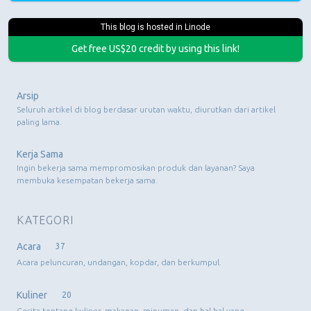
This blog is hosted in Linode
Get free US$20 credit by using this link!
Arsip
Seluruh artikel di blog berdasar urutan waktu, diurutkan dari artikel
paling lama.
Kerja Sama
Ingin bekerja sama mempromosikan produk dan layanan? Saya
membuka kesempatan bekerja sama.
KATEGORI
Acara
37
Acara peluncuran, undangan, kopdar, dan berkumpul.
Kuliner
20
Cerita tentang kuliner, makanan, minuman, dan hal-hal yang