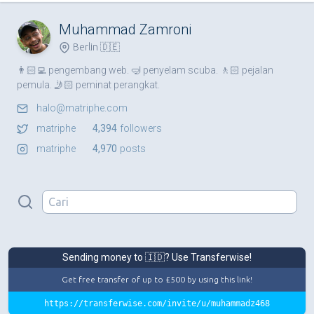
Muhammad Zamroni
Berlin 🇩🇪
👨🏻‍💻 pengembang web. 🤿 penyelam scuba. 🚶🏻 pejalan
pemula. 🤳🏻 peminat perangkat.
halo@matriphe.com
matriphe
4,394
followers
matriphe
4,970
posts
Sending money to 🇮🇩? Use Transferwise!
Get free transfer of up to £500 by using this link!
https://transferwise.com/invite/u/muhammadz468