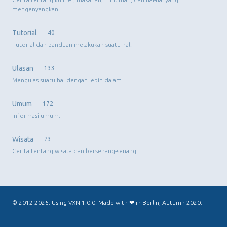
mengenyangkan.
Tutorial
40
Tutorial dan panduan melakukan suatu hal.
Ulasan
133
Mengulas suatu hal dengan lebih dalam.
Umum
172
Informasi umum.
Wisata
73
Cerita tentang wisata dan bersenang-senang.
© 2012-2026. Using
VXN 1.0.0
. Made with ❤ in Berlin, Autumn 2020.