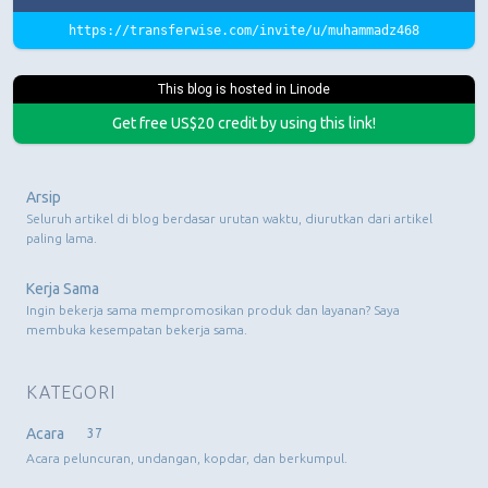
https://transferwise.com/invite/u/muhammadz468
This blog is hosted in Linode
Get free US$20 credit by using this link!
Arsip
Seluruh artikel di blog berdasar urutan waktu, diurutkan dari artikel
paling lama.
Kerja Sama
Ingin bekerja sama mempromosikan produk dan layanan? Saya
membuka kesempatan bekerja sama.
KATEGORI
Acara
37
Acara peluncuran, undangan, kopdar, dan berkumpul.