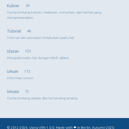
Kuliner
20
Cerita tentang kuliner, makanan, minuman, dan hal-hal yang
mengenyangkan.
Tutorial
40
Tutorial dan panduan melakukan suatu hal.
Ulasan
133
Mengulas suatu hal dengan lebih dalam.
Umum
172
Informasi umum.
Wisata
73
Cerita tentang wisata dan bersenang-senang.
© 2012-2026. Using
VXN 1.0.0
. Made with ❤ in Berlin, Autumn 2020.