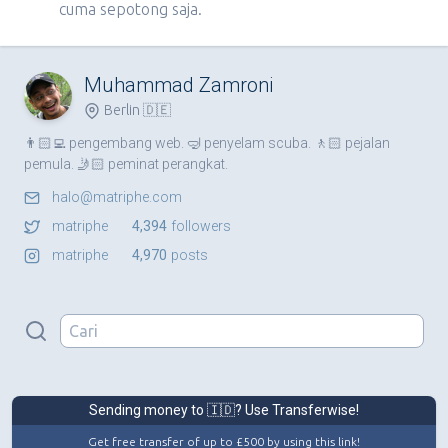
cuma sepotong saja.
Muhammad Zamroni
Berlin 🇩🇪
👨🏻‍💻 pengembang web. 🤿 penyelam scuba. 🚶🏻 pejalan
pemula. 🤳🏻 peminat perangkat.
halo@matriphe.com
matriphe
4,394
followers
matriphe
4,970
posts
Sending money to 🇮🇩? Use Transferwise!
Get free transfer of up to £500 by using this link!