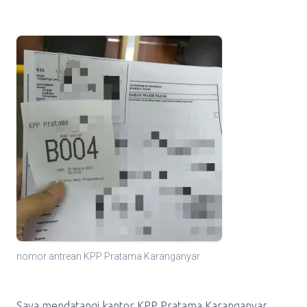
nomor antrean KPP Pratama Karanganyar
Saya mendatangi kantor KPP Pratama Karanganyar