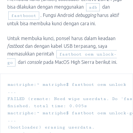
bisa dilakukan dengan menggunakan
dan
adb
. Fungsi Android
debugging
harus aktif
fastbooot
untuk bisa membuka kunci dengan cara ini.
Untuk membuka kunci, ponsel harus dalam keadaan
fastboot
dan dengan kabel USB terpasang, saya
memasukkan perintah
fastboot oem unlock-
dari
console
pada MacOS High Sierra berikut ini.
go
mactriphe:~ matriphe$ fastboot oem unlock

...

FAILED (remote: Need wipe userdata. Do 'fast
finished. total time: 0.005s

mactriphe:~ matriphe$ fastboot oem unlock-go
...

(bootloader) erasing userdata.
