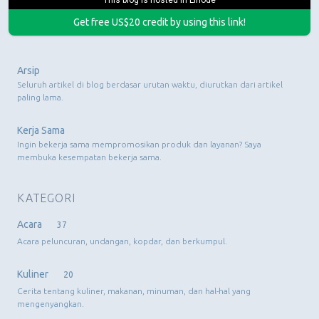
Get free US$20 credit by using this link!
Arsip
Seluruh artikel di blog berdasar urutan waktu, diurutkan dari artikel
paling lama.
Kerja Sama
Ingin bekerja sama mempromosikan produk dan layanan? Saya
membuka kesempatan bekerja sama.
KATEGORI
Acara
37
Acara peluncuran, undangan, kopdar, dan berkumpul.
Kuliner
20
Cerita tentang kuliner, makanan, minuman, dan hal-hal yang
mengenyangkan.