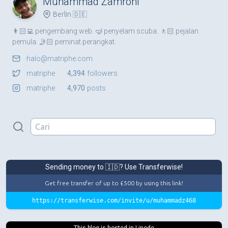
Muhammad Zamroni
Berlin 🇩🇪
👨🏻‍💻 pengembang web. 🤿 penyelam scuba. 🚶🏻 pejalan
pemula. 🤳🏻 peminat perangkat.
halo@matriphe.com
matriphe
4,394
followers
matriphe
4,970
posts
Sending money to 🇮🇩? Use Transferwise!
Get free transfer of up to £500 by using this link!
https://transferwise.com/invite/u/muhammadz468
This blog is hosted in Linode