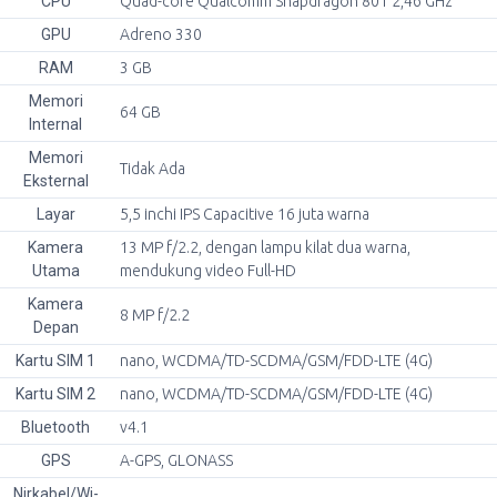
CPU
Quad-core Qualcomm Snapdragon 801 2,46 GHz
GPU
Adreno 330
RAM
3 GB
Memori
64 GB
Internal
Memori
Tidak Ada
Eksternal
Layar
5,5 inchi IPS Capacitive 16 juta warna
Kamera
13 MP f/2.2, dengan lampu kilat dua warna,
Utama
mendukung video Full-HD
Kamera
8 MP f/2.2
Depan
Kartu SIM 1
nano, WCDMA/TD-SCDMA/GSM/FDD-LTE (4G)
Kartu SIM 2
nano, WCDMA/TD-SCDMA/GSM/FDD-LTE (4G)
Bluetooth
v4.1
GPS
A-GPS, GLONASS
Nirkabel/Wi-