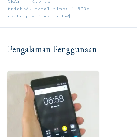
OKAY [  4.572s]

finished. total time: 4.572s

mactriphe:~ matriphe$
Pengalaman Penggunaan