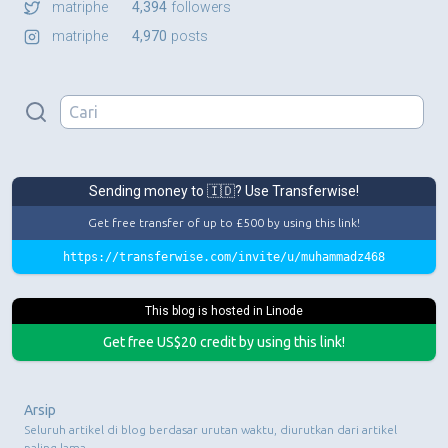
matriphe
4,394
followers
matriphe
4,970
posts
Sending money to 🇮🇩? Use Transferwise!
Get free transfer of up to £500 by using this link!
https://transferwise.com/invite/u/muhammadz468
This blog is hosted in Linode
Get free US$20 credit by using this link!
Arsip
Seluruh artikel di blog berdasar urutan waktu, diurutkan dari artikel
paling lama.