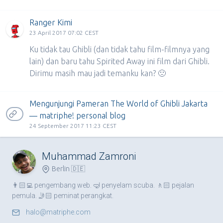
Ranger Kimi
23 April 2017 07:02 CEST
Ku tidak tau Ghibli (dan tidak tahu film-filmnya yang
lain) dan baru tahu Spirited Away ini film dari Ghibli.
Dirimu masih mau jadi temanku kan? 🙁
Mengunjungi Pameran The World of Ghibli Jakarta
— matriphe! personal blog
24 September 2017 11:23 CEST
Muhammad Zamroni
Berlin 🇩🇪
👨🏻‍💻 pengembang web. 🤿 penyelam scuba. 🚶🏻 pejalan
pemula. 🤳🏻 peminat perangkat.
halo@matriphe.com