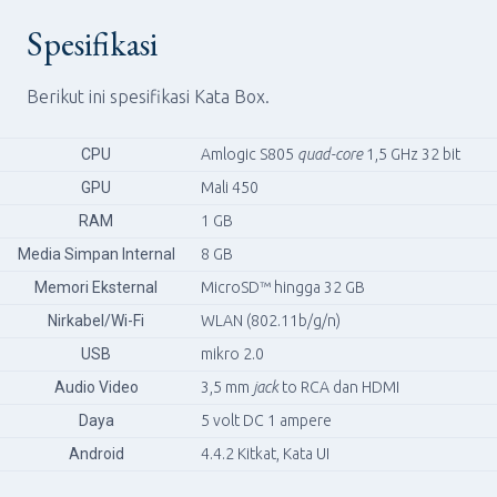
Spesifikasi
Berikut ini spesifikasi Kata Box.
CPU
Amlogic S805
quad-core
1,5 GHz 32 bit
GPU
Mali 450
RAM
1 GB
Media Simpan Internal
8 GB
Memori Eksternal
MicroSD™ hingga 32 GB
Nirkabel/Wi-Fi
WLAN (802.11b/g/n)
USB
mikro 2.0
Audio Video
3,5 mm
jack
to RCA dan HDMI
Daya
5 volt DC 1 ampere
Android
4.4.2 Kitkat, Kata UI